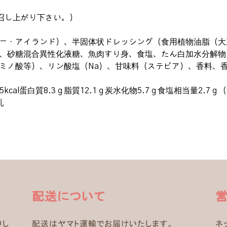
召し上がり下さい。）
ー・アイランド）、半固体状ドレッシング（食用植物油脂（大
、砂糖混合異性化液糖、魚肉すり身、食塩、たん白加水分解物
ミノ酸等）、リン酸塩（Na）、甘味料（ステビア）、香料、香
kcal蛋白質8.3ｇ脂質12.1ｇ炭水化物5.7ｇ食塩相当量2.7ｇ
乳
配送について
申し
配送はヤマト運輸でお届けいたします。
ネ