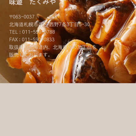
味遊 たくみや
〒063-0037
北海道札幌市西区 西野7条3丁目5-30
TEL : 011-590-0788
FAX : 011-590-0833
取扱商品北海道内、北海道外の加工品を
販売しております。