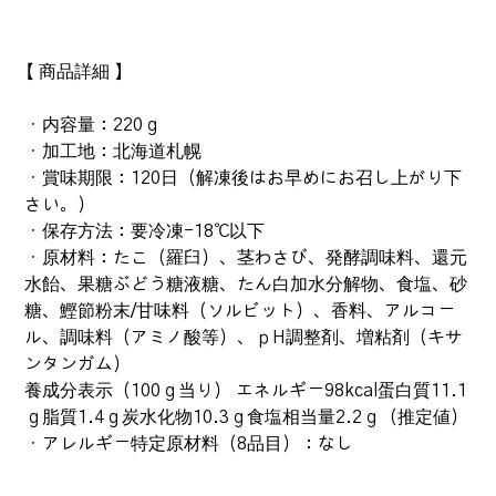
【 商品詳細 】
・内容量：220ｇ
・加工地：北海道札幌
・賞味期限：120日（解凍後はお早めにお召し上がり下
さい。）
・保存方法：要冷凍-18℃以下
・原材料：たこ（羅臼）、茎わさび、発酵調味料、還元
水飴、果糖ぶどう糖液糖、たん白加水分解物、食塩、砂
糖、鰹節粉末/甘味料（ソルビット）、香料、アルコー
ル、調味料（アミノ酸等）、ｐH調整剤、増粘剤（キサ
ンタンガム）
養成分表示（100ｇ当り） エネルギー98kcal蛋白質11.1
ｇ脂質1.4ｇ炭水化物10.3ｇ食塩相当量2.2ｇ（推定値）
・アレルギー特定原材料（8品目）：なし