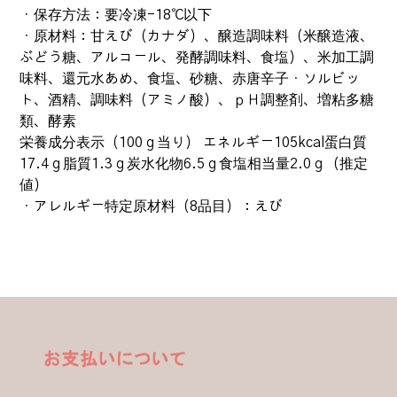
・保存方法：要冷凍-18℃以下
・原材料：甘えび（カナダ）、醸造調味料（米醸造液、
ぶどう糖、アルコール、発酵調味料、食塩）、米加工調
味料、還元水あめ、食塩、砂糖、赤唐辛子・ソルビッ
ト、酒精、調味料（アミノ酸）、ｐＨ調整剤、増粘多糖
類、酵素
栄養成分表示（100ｇ当り） エネルギー105kcal蛋白質
17.4ｇ脂質1.3ｇ炭水化物6.5ｇ食塩相当量2.0ｇ（推定
値）
・アレルギー特定原材料（8品目）：えび
お支払いについて