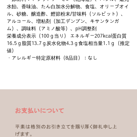
水飴、香味油、たん白加水分解物、食塩、オリーブオイ
ル、砂糖、醸造酢、鰹節粉末/甘味料（ソルビット）、
アルコール、増粘剤（加工デンプン、キサンタンガ
ム）、調味料（アミノ酸等）、pH調整剤
栄養成分表示（100ｇ当り） エネルギー207kcal蛋白質
16.5ｇ脂質13.7ｇ炭水化物4.3ｇ食塩相当量1.1ｇ（推定
値）
・アレルギー特定原材料（8品目）：なし
お支払いについて
平素は格別のお引き立てを賜り厚く御礼申し上
げます。